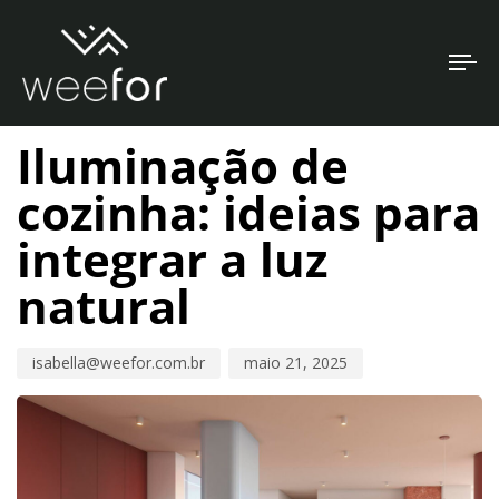
To
PUBLISHED
Author
Published
na
IN:
on:
Iluminação de
cozinha: ideias para
integrar a luz
natural
isabella@weefor.com.br
maio 21, 2025