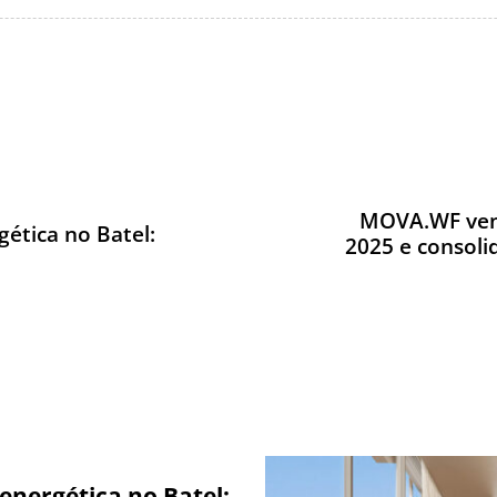
MOVA.WF venc
ética no Batel:
2025 e consoli
energética no Batel: