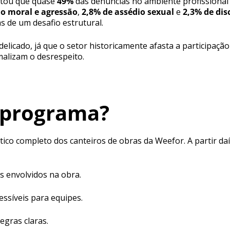
ntou que quase
49%
das denúncias no ambiente profissional 
io moral e agressão
,
2,8% de assédio sexual
e
2,3% de di
s de um desafio estrutural.
s delicado, já que o setor historicamente afasta a particip
alizam o desrespeito.
 programa?
o completo dos canteiros de obras da Weefor. A partir daí
s envolvidos na obra.
essíveis para equipes.
egras claras.