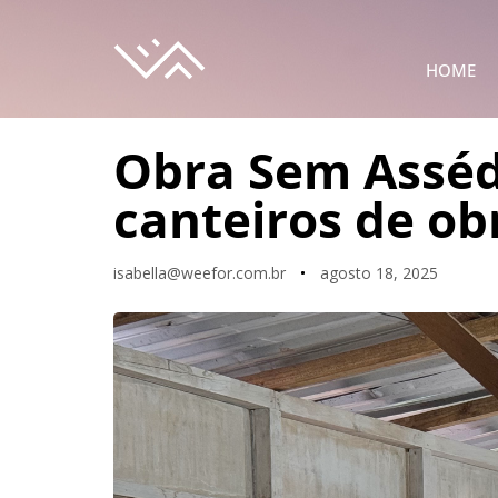
HOME
PUBLISHED
Author
Published
IN:
on:
Obra Sem Assédi
canteiros de ob
isabella@weefor.com.br
agosto 18, 2025