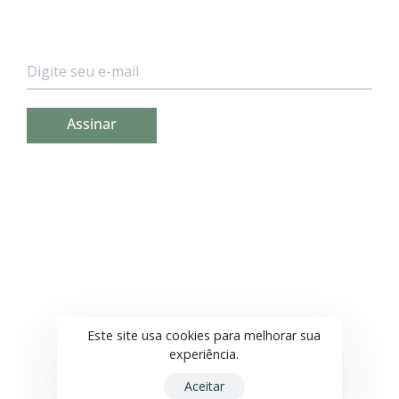
Não se preocupe, não enviamos spam!
TELEFONE
(41) 3121 3033
E-MAIL
contato@weefor.com.br
Este site usa cookies para melhorar sua
experiência.
Aceitar