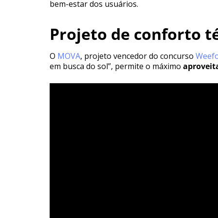
bem-estar dos usuários.
Projeto de conforto 
O
MOVA
, projeto vencedor do concurso
Weefo
em busca do sol”, permite o máximo
aproveit