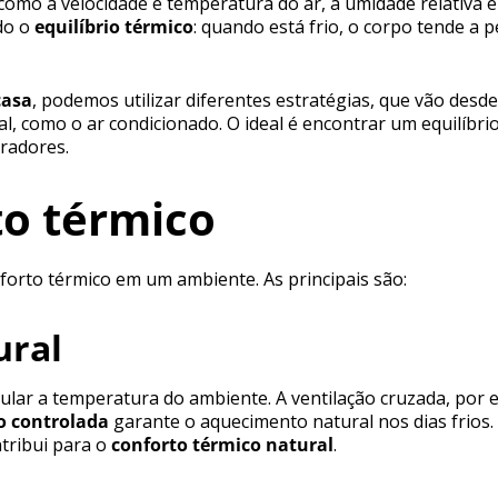
como a velocidade e temperatura do ar, a umidade relativa e
do o
equilíbrio térmico
: quando está frio, o corpo tende a p
casa
, podemos utilizar diferentes estratégias, que vão des
cial, como o ar condicionado. O ideal é encontrar um equilíb
radores.
o térmico
forto térmico em um ambiente. As principais são:
ural
ular a temperatura do ambiente. A ventilação cruzada, por e
o controlada
garante o aquecimento natural nos dias frios.
ntribui para o
conforto térmico natural
.