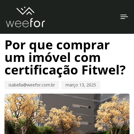
To
PUBLISHED
Author
Published
na
IN:
on:
Por que comprar
um imóvel com
certificação Fitwel?
isabella@weefor.com.br
março 13, 2025