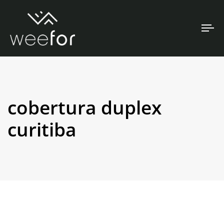
To
na
cobertura duplex
curitiba